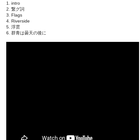
1. intro
2. 繋グ詞
3. Flags
4. Riverside
5. 浮雲
6. 群青は曇天の後に