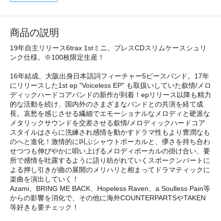
商品の説明
19年自主リリース6trax 1stミニ。プレスCDスリムケースシュリ
ンク仕様。※100枚限定生産！
16年結成、大阪出身日本語詞フィーチャー5ピースバンド。17年
にリリースした1st ep "Voiceless EP" も取扱いしていた叙情/メロ
ディックハードコアバンドの新作が到着！epリリース以降も精力
的な活動を続け、国内外のさまざまなバンドとの共演を経て成
長。哀愁を感じさせる繊細でエモーショナルなメロディと硬派な
メタリックサウンドを交差させる叙情/メロディックハードコア
スタイルはさらに洗練され感情を動かすドラマ性もより豊潤なも
のへと進化！激情的に叫ぶシャウトボーカルと、儚さを持ち合わ
せつつも伸びやかに唄い上げるメロディボーカルの掛け合い、要
所で感情を吐露するように語り紡がれていくスポークンパートに
よる押し引きが曲の展開のメリハリと相まってドラマティックに
楽曲を演出していく！
Azami、BRING ME BACK、Hopeless Raven、a Soulless Pain等
からの影響を消化で、その他に海外COUNTERPARTSやTAKEN
等好きも要チェック！