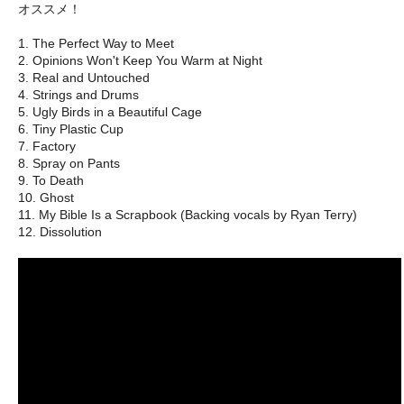
オススメ！
1. The Perfect Way to Meet
2. Opinions Won't Keep You Warm at Night
3. Real and Untouched
4. Strings and Drums
5. Ugly Birds in a Beautiful Cage
6. Tiny Plastic Cup
7. Factory
8. Spray on Pants
9. To Death
10. Ghost
11. My Bible Is a Scrapbook (Backing vocals by Ryan Terry)
12. Dissolution