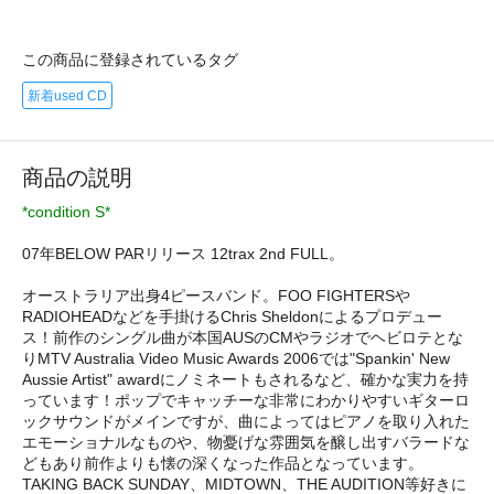
この商品に登録されているタグ
新着used CD
商品の説明
*condition S*
07年BELOW PARリリース 12trax 2nd FULL。
オーストラリア出身4ピースバンド。FOO FIGHTERSや
RADIOHEADなどを手掛けるChris Sheldonによるプロデュー
ス！前作のシングル曲が本国AUSのCMやラジオでヘビロテとな
りMTV Australia Video Music Awards 2006では"Spankin' New
Aussie Artist" awardにノミネートもされるなど、確かな実力を持
っています！ポップでキャッチーな非常にわかりやすいギターロ
ックサウンドがメインですが、曲によってはピアノを取り入れた
エモーショナルなものや、物憂げな雰囲気を醸し出すバラードな
どもあり前作よりも懐の深くなった作品となっています。
TAKING BACK SUNDAY、MIDTOWN、THE AUDITION等好きに