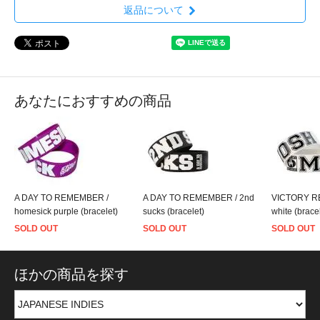
返品について
あなたにおすすめの商品
A DAY TO REMEMBER /
A DAY TO REMEMBER / 2nd
VICTORY R
homesick purple (bracelet)
sucks (bracelet)
white (brace
SOLD OUT
SOLD OUT
SOLD OUT
ほかの商品を探す