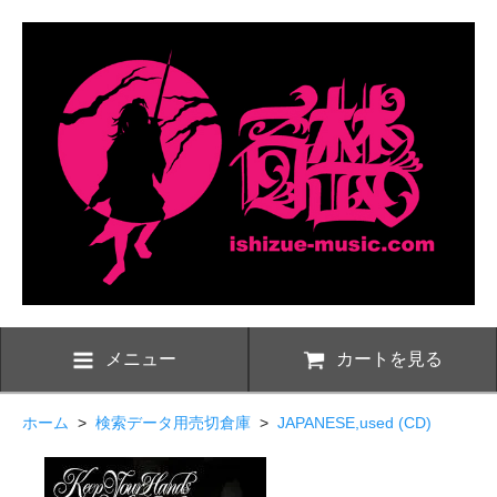
メニュー
カートを見る
ホーム
>
検索データ用売切倉庫
>
JAPANESE,used (CD)