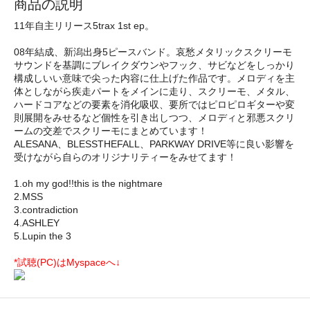
商品の説明
11年自主リリース5trax 1st ep。
08年結成、新潟出身5ピースバンド。哀愁メタリックスクリーモ
サウンドを基調にブレイクダウンやフック、サビなどをしっかり
構成しいい意味で尖った内容に仕上げた作品です。メロディを主
体としながら疾走パートをメインに走り、スクリーモ、メタル、
ハードコアなどの要素を消化吸収、要所ではピロピロギターや変
則展開をみせるなど個性を引き出しつつ、メロディと邪悪スクリ
ームの交差でスクリーモにまとめています！
ALESANA、BLESSTHEFALL、PARKWAY DRIVE等に良い影響を
受けながら自らのオリジナリティーをみせてます！
1.oh my god!!this is the nightmare
2.MSS
3.contradiction
4.ASHLEY
5.Lupin the 3
*試聴(PC)はMyspaceへ↓