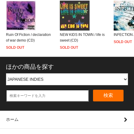
Ruin Of Fiction / declaration
NEW KIDS IN TOWN / life is
INFECTION /
of war demo (CD)
sweet (CD)
SOLD OUT
SOLD OUT
SOLD OUT
ほかの商品を探す
検索
ホーム