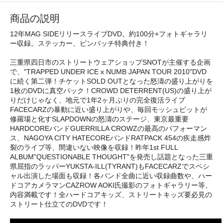
商品の説明
12年MAG SIDEリリースライブDVD。約100分+フォトギャラリ
ー収録。ステッカー、ピンバッチ特典付き！
三重県四日市のストリートウェアショップSNOTが主催する企画
で、"TRAPPED UNDER ICE x NUMB JAPAN TOUR 2010"DVD
に続く第二弾！チケットSOLD OUTとなった怒濤の盛り上がりを
1枚のDVDに真空パック！CROWD DETERRENT(US)の盛り上が
りだけじゃなく、地元で1年2ヶ月ぶりの完全復活ライブ
FACECARZの暴動に近い盛り上がりや、毎回モッシュピットが
修羅場と化すSLAPDOWNの怒濤のステージ、東京最重要
HARDCOREバンドGUERRILLA CROWZの最高のパフォーマン
ス、NAGOYA CITY HATECOREバンドRATPACK 454の疾走感炸
裂のライブ等、間違いない映像を収録！昨年1st FULL
ALBUM"QUESTIONABLE THOUGHT"を発売し話題となった三重
県屈指のラッパーYUKSTA-ILL(TYRANT)もFACECARZでスペシ
ャル出演した場面も収録！各バンド全曲に近い収録曲数や、ハー
ドコアカメラマンCAZROW AOKI氏撮影のフォトギャラリー等、
内容満載です！全ハードコアキッズ、ストリートキッズ要必見の
ストリート仕立てのDVDです！