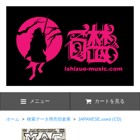
メニュー
カートを見る
ホーム
>
検索データ用売切倉庫
>
JAPANESE,used (CD)