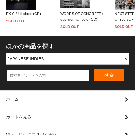
EX-C / full shoot (CD)
WORDS OF CONCRETE /
NEXT STEP U
east german cold (CD)
anniversary
SOLD OUT
SOLD OUT
SOLD OUT
ほかの商品を探す
検索
ホーム
カートを見る
特定商取引法に基づく表記