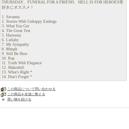
THURSDAY、FUNERAL FOR A FRIEND、HELL IS FOR HEROES等
好きにオススメ！
1. Savanna
2. Stories With Unhappy Endings
3. What You Get
4. The Great Test
5. Harmony
6. Lullaby
7. My Sympathy
8. 80mph
9. Still Be Here
10. Pop
11. Truth With Elegance
12. Makeshift
13. What's Right *
14. Don't Forget *
この商品について問い合わせる
この商品を友達に教える
買い物を続ける