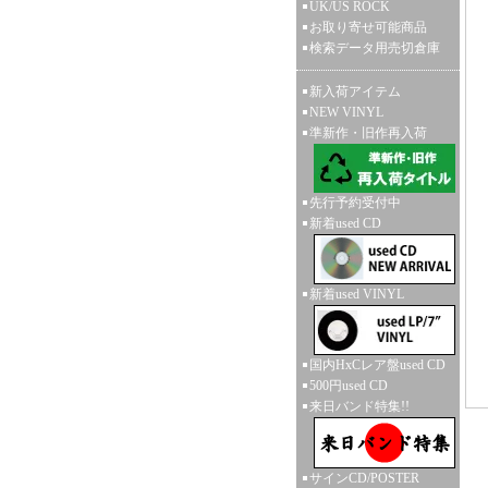
UK/US ROCK
お取り寄せ可能商品
検索データ用売切倉庫
新入荷アイテム
NEW VINYL
準新作・旧作再入荷
先行予約受付中
新着used CD
新着used VINYL
国内HxCレア盤used CD
500円used CD
来日バンド特集!!
サインCD/POSTER