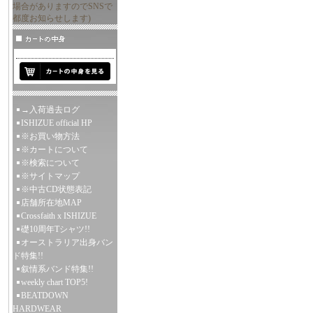
場合がありますのでSNSで
都度お知らせします)
→入荷過去ログ
ISHIZUE official HP
※お買い物方法
※カートについて
※検索について
※サイトマップ
※中古CD状態表記
店舗所在地MAP
Crossfaith x ISHIZUE
礎10周年Tシャツ!!
オーストラリア出身バン
ド特集!!
叙情系バンド特集!!
weekly chart TOP5!
BEATDOWN
HARDWEAR