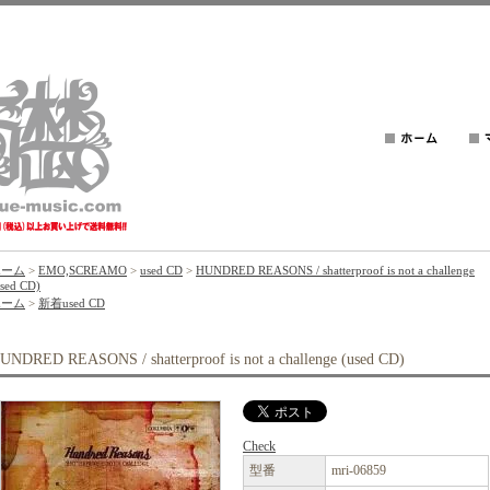
ホーム
>
EMO,SCREAMO
>
used CD
>
HUNDRED REASONS / shatterproof is not a challenge
used CD)
ホーム
>
新着used CD
UNDRED REASONS / shatterproof is not a challenge (used CD)
Check
型番
mri-06859