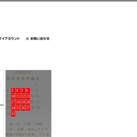
2026年8月
日
月
火
水
木
金
土
1
2
3
4
5
6
7
8
9
10
11
12
13
14
15
16
17
18
19
20
21
22
23
24
25
26
27
28
29
30
31
◇金～日：12時～20時
◇月～木曜：休み (ライブ
開催の関係で営業している