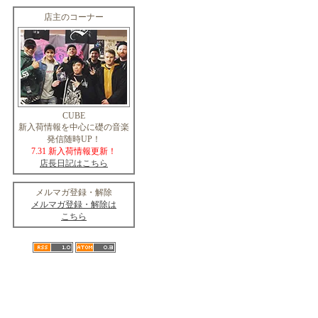
店主のコーナー
CUBE
新入荷情報を中心に礎の音楽
発信随時UP！
7.31 新入荷情報更新！
店長日記はこちら
メルマガ登録・解除
メルマガ登録・解除は
こちら