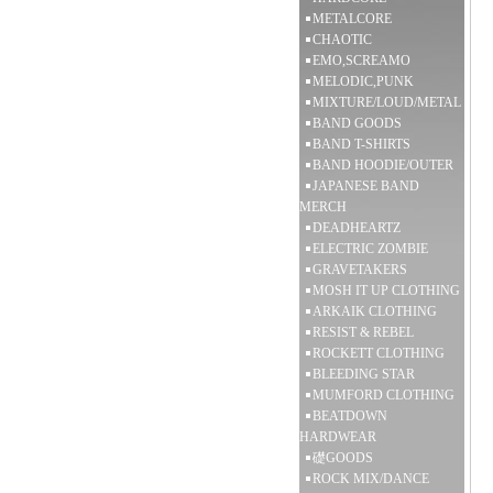
METALCORE
CHAOTIC
EMO,SCREAMO
MELODIC,PUNK
MIXTURE/LOUD/METAL
BAND GOODS
BAND T-SHIRTS
BAND HOODIE/OUTER
JAPANESE BAND
MERCH
DEADHEARTZ
ELECTRIC ZOMBIE
GRAVETAKERS
MOSH IT UP CLOTHING
ARKAIK CLOTHING
RESIST & REBEL
ROCKETT CLOTHING
BLEEDING STAR
MUMFORD CLOTHING
BEATDOWN
HARDWEAR
礎GOODS
ROCK MIX/DANCE