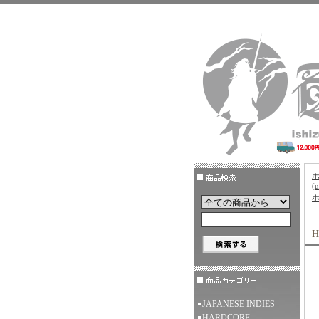
(
H
JAPANESE INDIES
HARDCORE