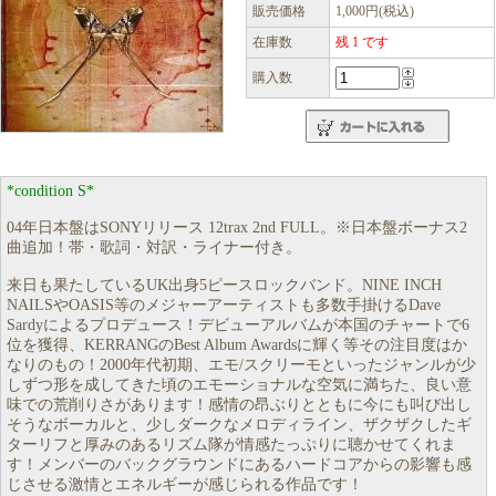
販売価格
1,000円(税込)
在庫数
残 1 です
購入数
*condition S*
04年日本盤はSONYリリース 12trax 2nd FULL。※日本盤ボーナス2
曲追加！帯・歌詞・対訳・ライナー付き。
来日も果たしているUK出身5ピースロックバンド。NINE INCH
NAILSやOASIS等のメジャーアーティストも多数手掛けるDave
Sardyによるプロデュース！デビューアルバムが本国のチャートで6
位を獲得、KERRANGのBest Album Awardsに輝く等その注目度はか
なりのもの！2000年代初期、エモ/スクリーモといったジャンルが少
しずつ形を成してきた頃のエモーショナルな空気に満ちた、良い意
味での荒削りさがあります！感情の昂ぶりとともに今にも叫び出し
そうなボーカルと、少しダークなメロディライン、ザクザクしたギ
ターリフと厚みのあるリズム隊が情感たっぷりに聴かせてくれま
す！メンバーのバックグラウンドにあるハードコアからの影響も感
じさせる激情とエネルギーが感じられる作品です！