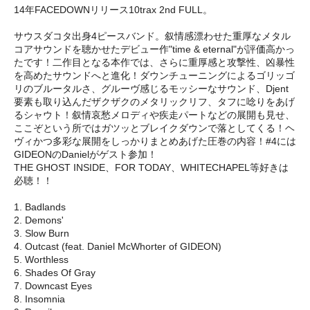
14年FACEDOWNリリース10trax 2nd FULL。
サウスダコタ出身4ピースバンド。叙情感漂わせた重厚なメタル
コアサウンドを聴かせたデビュー作"time & eternal"が評価高かっ
たです！二作目となる本作では、さらに重厚感と攻撃性、凶暴性
を高めたサウンドへと進化！ダウンチューニングによるゴリッゴ
リのブルータルさ、グルーヴ感じるモッシーなサウンド、Djent
要素も取り込んだザクザクのメタリックリフ、タフに唸りをあげ
るシャウト！叙情哀愁メロディや疾走パートなどの展開も見せ、
ここぞという所ではガツッとブレイクダウンで落としてくる！ヘ
ヴィかつ多彩な展開をしっかりまとめあげた圧巻の内容！#4には
GIDEONのDanielがゲスト参加！
THE GHOST INSIDE、FOR TODAY、WHITECHAPEL等好きは
必聴！！
1. Badlands
2. Demons'
3. Slow Burn
4. Outcast (feat. Daniel McWhorter of GIDEON)
5. Worthless
6. Shades Of Gray
7. Downcast Eyes
8. Insomnia