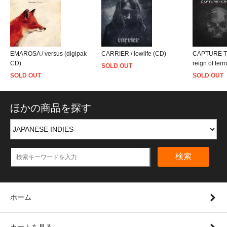
EMAROSA / versus (digipak
CARRIER / lowlife (CD)
CAPTURE T
CD)
reign of te
SOLD OUT
SOLD OUT
SOLD OUT
ほかの商品を探す
検索
ホーム
カートを見る