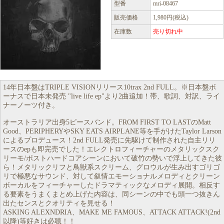
型番
mri-08467
販売価格
1,980円(税込)
在庫数
売り切れ中
14年日本盤はTRIPLE VISIONリリース10trax 2nd FULL。※日本盤ボ
ーナスで日本未発売 "live life ep"より2曲追加！帯、歌詞、対訳、ライ
ナーノーツ付き。
オーストラリア出身5ピースバンド。FROM FIRST TO LASTのMatt
Good、PERIPHERYやSKY EATS AIRPLANE等を手がけたTaylor Larson
によるプロデュース！2nd FULL発売に先駆けて制作された自主リリ
ースのepも即完売でした！エレクトロフィーチャーのメタリックスク
リーモ/ポストハードコアシーンにおいて破竹の勢いで浮上してきた彼
ら！メタリックリフと鳥獣系スクリーム、グロウルが生み出すゴリゴ
リで極悪なサウンド、対して叙情エモーショナルメロディとクリーン
ボーカルをフィーチャーしたドラマティックなメロディ展開。相反す
る要素をうまくまとめ上げた内容は、同シーンの中でも頭一つ抜きん
出たセンスとクオリティを見せる！
ASKING ALEXNDRIA、MAKE ME FAMOUS、ATTACK ATTACK!(2nd
以降)等好きは必聴！！