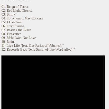
01. Reign of Terror
02. Red Light District
03. Smirk
04. To Whom it May Concern
05. I Hate You
06. Oxy Sunrise
07. Beating the Blade
08. Firestarter
09. Make War, Not Love
10. Janina
11. Live Life (feat. Gus Farias of Volumes) *
12. Rebearth (feat. Telle Smith of The Word Alive) *