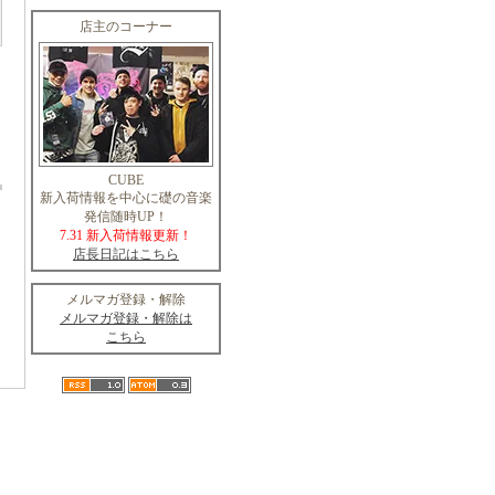
店主のコーナー
CUBE
新入荷情報を中心に礎の音楽
発信随時UP！
7.31 新入荷情報更新！
店長日記はこちら
メルマガ登録・解除
メルマガ登録・解除は
こちら