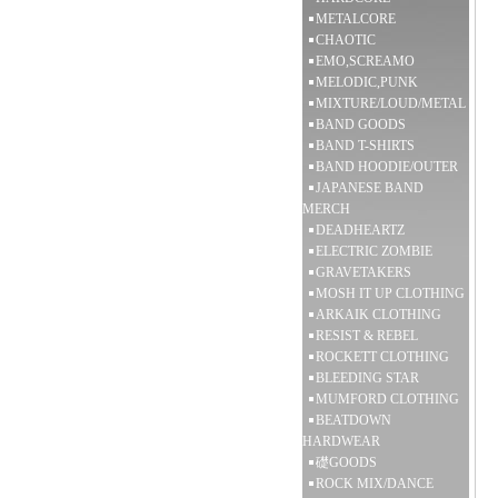
METALCORE
CHAOTIC
EMO,SCREAMO
MELODIC,PUNK
MIXTURE/LOUD/METAL
BAND GOODS
BAND T-SHIRTS
BAND HOODIE/OUTER
JAPANESE BAND
MERCH
DEADHEARTZ
ELECTRIC ZOMBIE
GRAVETAKERS
MOSH IT UP CLOTHING
ARKAIK CLOTHING
RESIST & REBEL
ROCKETT CLOTHING
BLEEDING STAR
MUMFORD CLOTHING
BEATDOWN
HARDWEAR
礎GOODS
ROCK MIX/DANCE