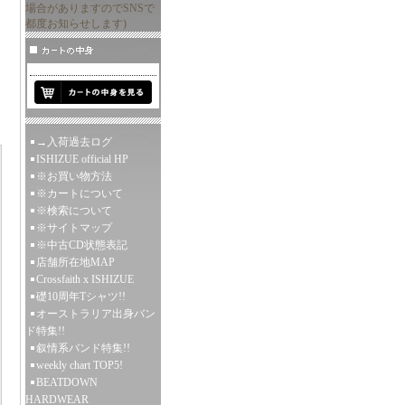
場合がありますのでSNSで
都度お知らせします)
→入荷過去ログ
ISHIZUE official HP
※お買い物方法
※カートについて
※検索について
※サイトマップ
※中古CD状態表記
店舗所在地MAP
Crossfaith x ISHIZUE
礎10周年Tシャツ!!
オーストラリア出身バン
ド特集!!
叙情系バンド特集!!
weekly chart TOP5!
BEATDOWN
HARDWEAR