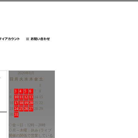
2026年8月
盤
日
月
火
水
木
金
土
1
2
3
4
5
6
7
8
9
10
11
12
13
14
15
16
17
18
19
20
21
22
23
24
25
26
27
28
29
30
31
◇金～日：12時～20時
◇月～木曜：休み (ライブ
開催の関係で営業している