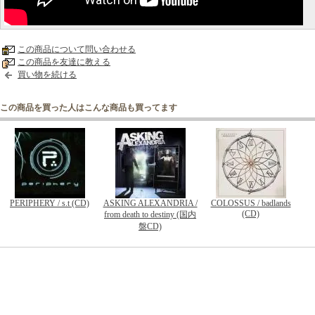
この商品について問い合わせる
この商品を友達に教える
買い物を続ける
この商品を買った人はこんな商品も買ってます
PERIPHERY / s.t (CD)
ASKING ALEXANDRIA /
COLOSSUS / badlands
(CD)
from death to destiny (国内
盤CD)