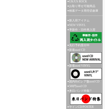
UK/US ROCK
お取り寄せ可能商品
検索データ用売切倉庫
新入荷アイテム
NEW VINYL
準新作・旧作再入荷
先行予約受付中
新着used CD
新着used VINYL
国内HxCレア盤used CD
500円used CD
来日バンド特集!!
サインCD/POSTER