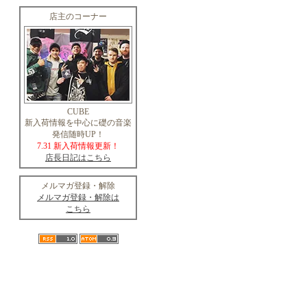
店主のコーナー
CUBE
新入荷情報を中心に礎の音楽
発信随時UP！
7.31 新入荷情報更新！
店長日記はこちら
メルマガ登録・解除
メルマガ登録・解除は
こちら