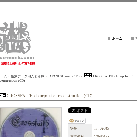
ホーム
>
検索データ用売切倉庫
>
JAPANESE,used (CD)
>
CROSSFAITH / blueprint of
construction (CD)
CROSSFAITH / blueprint of reconstruction (CD)
型番
mri-02685