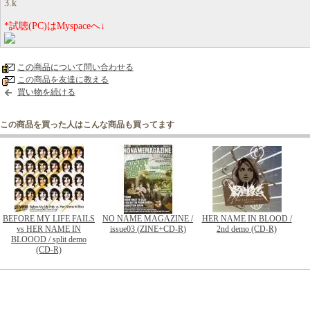
3.k
*試聴(PC)はMyspaceへ↓
この商品について問い合わせる
この商品を友達に教える
買い物を続ける
この商品を買った人はこんな商品も買ってます
BEFORE MY LIFE FAILS
NO NAME MAGAZINE /
HER NAME IN BLOOD /
vs HER NAME IN
issue03 (ZINE+CD-R)
2nd demo (CD-R)
BLOOOD / split demo
(CD-R)