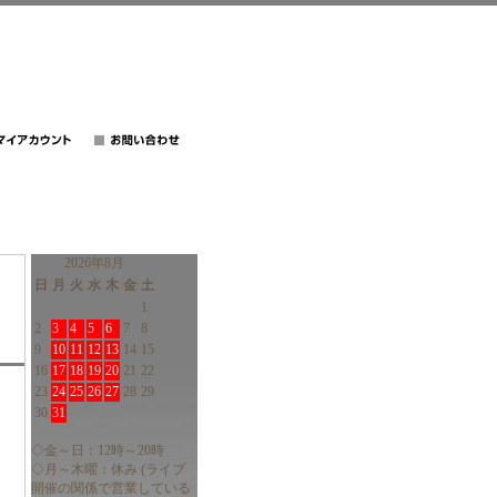
2026年8月
日
月
火
水
木
金
土
1
2
3
4
5
6
7
8
9
10
11
12
13
14
15
16
17
18
19
20
21
22
23
24
25
26
27
28
29
30
31
◇金～日：12時～20時
◇月～木曜：休み (ライブ
開催の関係で営業している