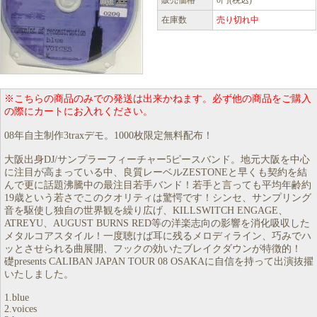
販売価格
0円(税込)
在庫数
売り切れ中
※こちらの商品のみでの発送は出来かねます。必ず他の商品をご購入
の際にカートにお入れください。
08年自主制作3traxデモ。1000枚限定無料配布！
大阪出身DJ/サンプラーフィーチャー5ピースバンド。地元大阪を中心
に注目が高まっている中、良質レーベルZESTONEと早くも契約を結
んで更に話題沸騰中の最注目若手バンド！若手と言っても平均年齢約
19歳という若さでこのクオリティは驚愕です！シンセ、サンプリング
音を駆使し独自の世界観を繰り広げ、KILLSWITCH ENGAGE、
ATREYU、AUGUST BURNS RED等の洋楽志向の影響を消化吸収した
メタルコアスタイル！一度聴けば耳に残るメロディライン、巧みでハ
ッとさせられる曲展開、フックの効いたブレイクダウンが特徴的！
礎presents CALIBAN JAPAN TOUR 08 OSAKAに自信を持って出演抜擢
いたしました。
1.blue
2.voices