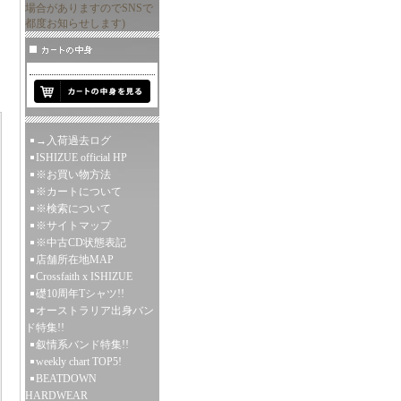
場合がありますのでSNSで
都度お知らせします)
→入荷過去ログ
ISHIZUE official HP
※お買い物方法
※カートについて
※検索について
※サイトマップ
※中古CD状態表記
店舗所在地MAP
Crossfaith x ISHIZUE
礎10周年Tシャツ!!
オーストラリア出身バン
ド特集!!
叙情系バンド特集!!
weekly chart TOP5!
BEATDOWN
HARDWEAR