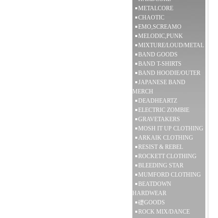
METALCORE
CHAOTIC
EMO,SCREAMO
MELODIC,PUNK
MIXTURE/LOUD/METAL
BAND GOODS
BAND T-SHIRTS
BAND HOODIE/OUTER
JAPANESE BAND
MERCH
DEADHEARTZ
ELECTRIC ZOMBIE
GRAVETAKERS
MOSH IT UP CLOTHING
ARKAIK CLOTHING
RESIST & REBEL
ROCKETT CLOTHING
BLEEDING STAR
MUMFORD CLOTHING
BEATDOWN
HARDWEAR
礎GOODS
ROCK MIX/DANCE