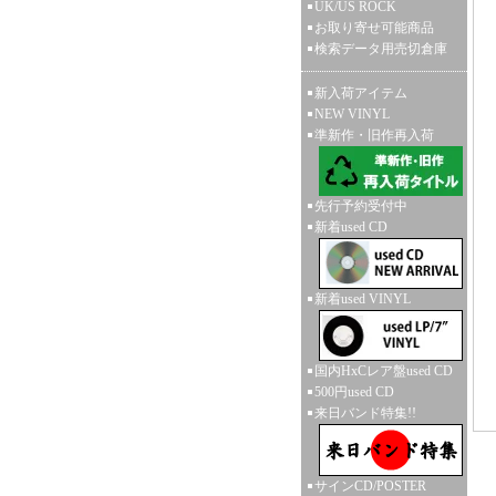
UK/US ROCK
お取り寄せ可能商品
検索データ用売切倉庫
新入荷アイテム
NEW VINYL
準新作・旧作再入荷
先行予約受付中
新着used CD
新着used VINYL
国内HxCレア盤used CD
500円used CD
来日バンド特集!!
サインCD/POSTER