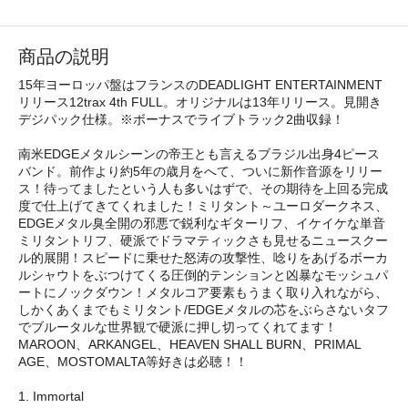
商品の説明
15年ヨーロッパ盤はフランスのDEADLIGHT ENTERTAINMENT
リリース12trax 4th FULL。オリジナルは13年リリース。見開き
デジパック仕様。※ボーナスでライブトラック2曲収録！
南米EDGEメタルシーンの帝王とも言えるブラジル出身4ピース
バンド。前作より約5年の歳月をへて、ついに新作音源をリリー
ス！待ってましたという人も多いはずで、その期待を上回る完成
度で仕上げてきてくれました！ミリタント～ユーロダークネス、
EDGEメタル臭全開の邪悪で鋭利なギターリフ、イケイケな単音
ミリタントリフ、硬派でドラマティックさも見せるニュースクー
ル的展開！スピードに乗せた怒涛の攻撃性、唸りをあげるボーカ
ルシャウトをぶつけてくる圧倒的テンションと凶暴なモッシュパ
ートにノックダウン！メタルコア要素もうまく取り入れながら、
しかくあくまでもミリタント/EDGEメタルの芯をぶらさないタフ
でブルータルな世界観で硬派に押し切ってくれてます！
MAROON、ARKANGEL、HEAVEN SHALL BURN、PRIMAL
AGE、MOSTOMALTA等好きは必聴！！
1. Immortal