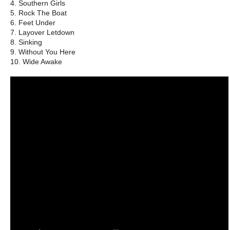
4. Southern Girls
5. Rock The Boat
6. Feet Under
7. Layover Letdown
8. Sinking
9. Without You Here
10. Wide Awake