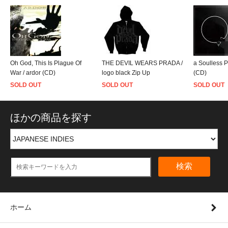
Oh God, This Is Plague Of
THE DEVIL WEARS PRADA /
a Soulless 
War / ardor (CD)
logo black Zip Up
(CD)
SOLD OUT
SOLD OUT
SOLD OUT
ほかの商品を探す
検索
ホーム